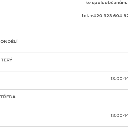
ke spoluobčanům
tel. +420 323 604 9
PONDĚLÍ
ÚTERÝ
13:00-1
STŘEDA
13:00-1