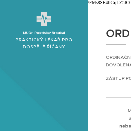
google-site-verification=sdV60ME1HHHqJGWFMs8SE4lIGqLZ5IC
ORD
MUDr. Rostislav Broukal
PRAKTICKÝ LÉKAŘ PRO
DOSPĚLÉ ŘÍČANY
ORDINAČN
DOVOLENÁ 
ZÁSTUP PO
M
nebe