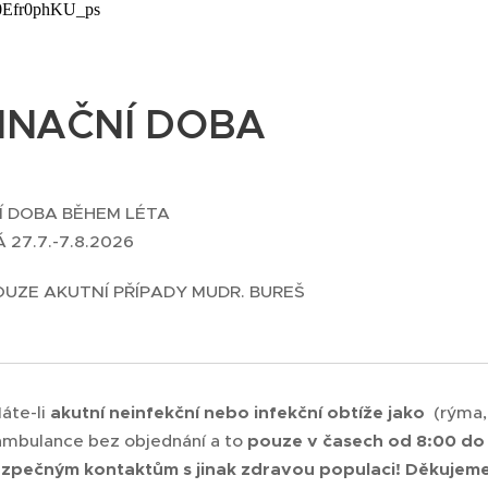
0Efr0phKU_ps
INAČNÍ DOBA
Í DOBA BĚHEM LÉTA
27.7.-7.8.2026
UZE AKUTNÍ PŘÍPADY MUDR. BUREŠ
áte-li
akutní neinfekční nebo infekční obtíže jako
(rýma,
ambulance bez objednání a to
pouze v časech od 8:00 do
zpečným kontaktům s jinak zdravou populaci! Děkujeme,